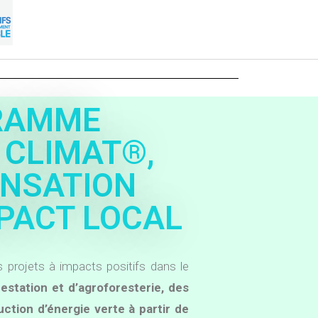
RAMME
 CLIMAT®,
NSATION
PACT LOCAL
 projets à impacts positifs dans le
station et d’agroforesterie, des
uction d’énergie verte à partir de