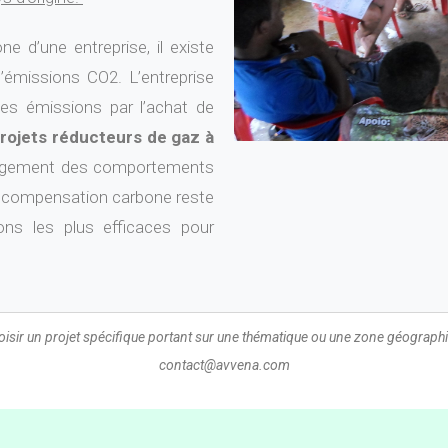
ne d’une entreprise, il existe
’émissions CO2. L’entreprise
es émissions par l’achat de
rojets réducteurs de gaz à
ngement des comportements
 compensation carbone reste
ions les plus efficaces pour
hoisir un projet spécifique portant sur une thématique ou une zone géograph
contact@avvena.com