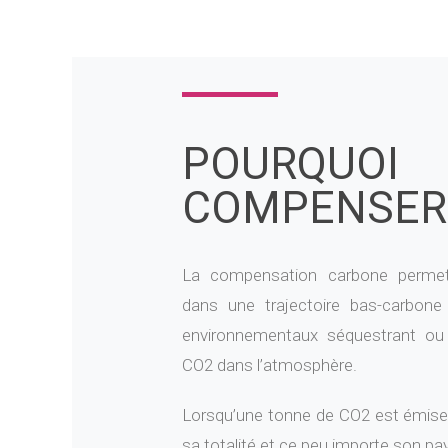
POURQUOI
COMPENSER
La compensation carbone permet
dans une trajectoire bas-carbone 
environnementaux séquestrant ou é
CO2 dans l’atmosphère.
Lorsqu’une tonne de CO2 est émise,
sa totalité et ce
peu importe son pay